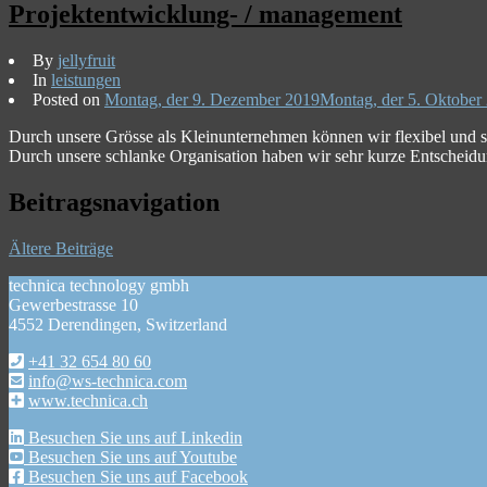
Projektentwicklung- / management
By
jellyfruit
In
leistungen
Posted on
Montag, der 9. Dezember 2019
Montag, der 5. Oktober
Durch unsere Grösse als Kleinunternehmen können wir flexibel und s
Durch unsere schlanke Organisation haben wir sehr kurze Entscheidu
Beitragsnavigation
Ältere Beiträge
technica technology gmbh
Gewerbestrasse 10
4552 Derendingen, Switzerland
+41 32 654 80 60
info@ws-technica.com
www.technica.ch
Besuchen Sie uns auf Linkedin
Besuchen Sie uns auf Youtube
Besuchen Sie uns auf Facebook