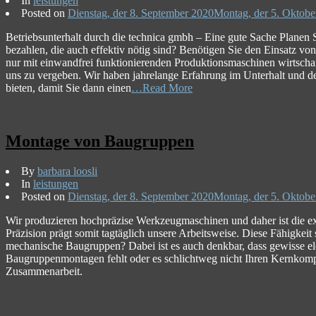
In
leistungen
Posted on
Dienstag, der 8. September 2020
Montag, der 5. Oktobe
Betriebsunterhalt durch die technica gmbh – Eine gute Sache Planen S
bezahlen, die auch effektiv nötig sind? Benötigen Sie den Einsatz vo
nur mit einwandfrei funktionierenden Produktionsmaschinen wirtschaf
uns zu vergeben. Wir haben jahrelange Erfahrung im Unterhalt und de
bieten, damit Sie dann einen
…Read More
Montage von Baugruppen
By
barbara loosli
In
leistungen
Posted on
Dienstag, der 8. September 2020
Montag, der 5. Oktobe
Wir produzieren hochpräzise Werkzeugmaschinen und daher ist die 
Präzision prägt somit tagtäglich unsere Arbeitsweise. Diese Fähigkei
mechanische Baugruppen? Dabei ist es auch denkbar, dass gewisse ele
Baugruppenmontagen fehlt oder es schlichtweg nicht Ihren Kernkomp
Zusammenarbeit.