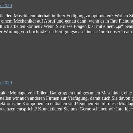
r 2020
ie den Maschinenunterhalt in Ihrer Fertigung zu optimieren? Wollen Sie
n einem Mechaniker auf Abruf und genau dann, wenn es in Ihre Planung p
tlich arbeiten können? Wenn Sie diese Fragen klar mit einem „ja“ bea
r Wartung von hochpräzisen Fertigungsmaschinen. Durch unser Team an q
r 2020
exakte Montage von Teilen, Baugruppen und gesamten Maschinen, ein
t stellen wir auch anderen Firmen zur Verfügung, damit auch Sie davon
ktronische Komponenten enthalten sind? Suchen Sie für diese Montagen 
etenzen entspricht? Kontaktieren Sie uns. Gerne schauen wir Ihre Ide