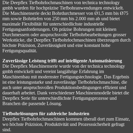
Die Deepflex Tiefbohrlochmaschinen von technica technology
gmbh wurden für hochpräzise Tiefbohranwendungen entwickelt.
Die Maschinenserie deckt Bohrdurchmesser von Ø1,5 mm bis Ø75
mm sowie Bohrtiefen von 250 mm bis 2.000 mm ab und bietet
maximale Flexibilität für unterschiedlichste industrielle
Fertigungsanforderungen. Ob präzise Bohrungen mit kleinen
Durchmessern oder anspruchsvolle Tiefbohrbearbeitungen grosser
Werkstücke, die Deepflex Tiefbohrlochmaschinen überzeugen durch
höchste Präzision, Zuverlässigkeit und eine konstant hohe
Fertigungsqualität.
Zuverlässige Leistung trifft auf intelligente Automatisierung
Die Deepflex Maschinenserie wurde von der technica technology
gmbh entwickelt und vereint langjährige Erfahrung im
Maschinenbau mit modernster Fertigungstechnologie. Das Ergebnis
ist eine leistungsstarke und zuverlässige Tiefbohrlochmaschine, die
auch unter anspruchsvollen Produktionsbedingungen effizient und
dauerhaft arbeitet. Dank verschiedener Maschinenmodelle bietet die
Deepflex Serie für unterschiedlichste Fertigungsprozesse und
Branchen die passende Lösung.
Tiefbohrlösungen für zahlreiche Industrien
Deepflex Tiefbohrlochmaschinen kommen überall dort zum Einsatz,
wo höchste Präzision, Produktivität und Prozesssicherheit gefragt
sind.