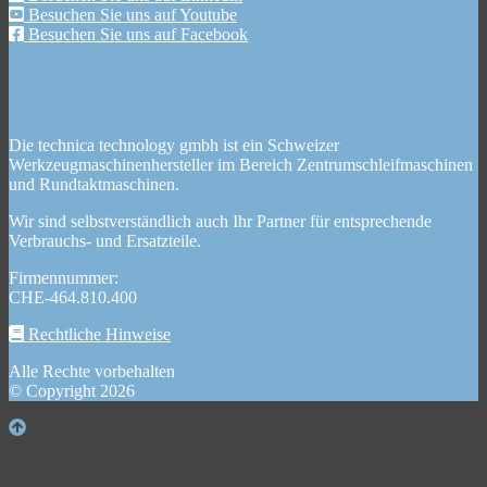
Besuchen Sie uns auf Youtube
Besuchen Sie uns auf Facebook
Die technica technology gmbh ist ein Schweizer
Werkzeugmaschinenhersteller im Bereich Zentrumschleifmaschinen
und Rundtaktmaschinen.
Wir sind selbstverständlich auch Ihr Partner für entsprechende
Verbrauchs- und Ersatzteile.
Firmennummer:
CHE-464.810.400
Rechtliche Hinweise
Alle Rechte vorbehalten
© Copyright 2026
Copyright © 2026 . All rights reserved.