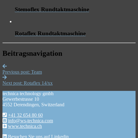
Stemoflex Rundtaktmaschine
Rotaflex Rundtaktmaschine
Beitragsnavigation
Previous post:
Team
Next post:
Rotaflex 14/xx
technica technology gmbh
Gewerbestrasse 10
4552 Derendingen, Switzerland
+41 32 654 80 60
info@ws-technica.com
www.technica.ch
Besuchen Sie uns auf Linkedin