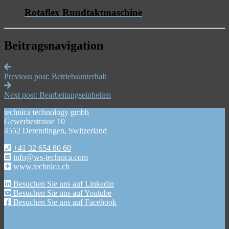
Rotaflex Rundtaktmaschine
Beitragsnavigation
Previous post:
Betriebsunterhalt
Next post:
Bearbeitungseinheiten
technica technology gmbh
Gewerbestrasse 10
4552 Derendingen, Switzerland
+41 32 654 80 60
info@ws-technica.com
www.technica.ch
Besuchen Sie uns auf Linkedin
Besuchen Sie uns auf Youtube
Besuchen Sie uns auf Facebook