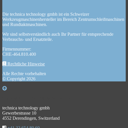
Die technica technology gmbh ist ein Schweizer
Werkzeugmaschinenhersteller im Bereich Zentrumschleifmaschinen
und Rundtaktmaschinen.
Wir sind selbstverständlich auch Ihr Partner für entsprechende
Verbrauchs- und Ersatzteile.
Firmennummer:
CHE-464.810.400
Rechtliche Hinweise
Alle Rechte vorbehalten
© Copyright 2026
Copyright © 2026 . All rights reserved.
technica technology gmbh
Gewerbestrasse 10
4552 Derendingen, Switzerland
+41 32 654 80 60