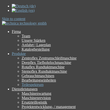
Skip to content
Firma
Team
Unsere Stärken
Anfahrt | Lageplan
Katalogbestellung
Produkte
Zentroflex Zentrumschleifmaschine
Deepflex Tiefbohrlochmaschine
Rotaflex Rundtaktmaschine
Stemoflex Rundtaktmaschine
Gebrauchtmaschinen
Bearbeitungseinheiten
Teilespektrum
Dienstleistungen
Maschinenwartung
Maschinenrevision
Ersatzteillogistik
Projektentwicklung- / management