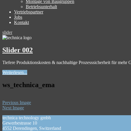
Montage von Baugruppen
Betriebsunterhalt
Vertriebspartner
Jobs
Kontakt
slider
Slider 002
Tiefere Produktionskosten & nachhaltige Prozesssicherheit für mehr
Weiterlesen...
ws_technica_ema
Previous Image
Next Image
technica technology gmbh
Gewerbestrasse 10
4552 Derendingen, Switzerland