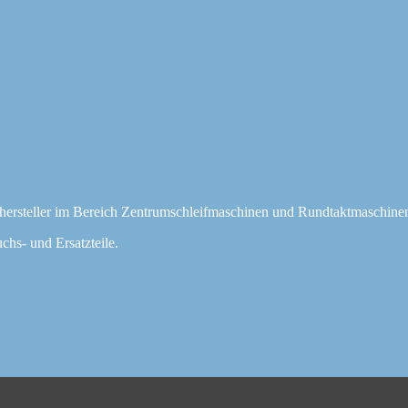
hersteller im Bereich Zentrumschleifmaschinen und Rundtaktmaschine
chs- und Ersatzteile.