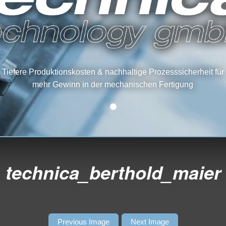
Tiefere Produktionskosten & nachhaltige Prozesssicherheit für
mehr Gewinn in der mechanischen Fertigung
technica_berthold_maier
Previous Image
Next Image