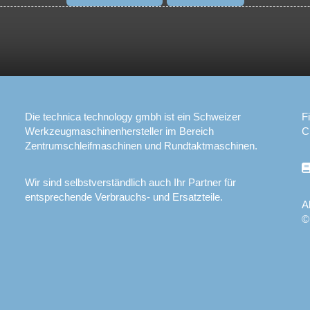
Die technica technology gmbh ist ein Schweizer
F
Werkzeugmaschinenhersteller im Bereich
C
Zentrumschleifmaschinen und Rundtaktmaschinen.
Wir sind selbstverständlich auch Ihr Partner für
entsprechende Verbrauchs- und Ersatzteile.
A
©