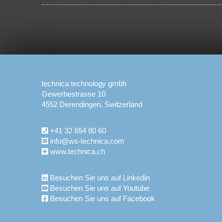
technica technology gmbh
Gewerbestrasse 10
4552 Derendingen, Switzerland
+41 32 654 80 60
info@ws-technica.com
www.technica.ch
Besuchen Sie uns auf Linkedin
Besuchen Sie uns auf Youtube
Besuchen Sie uns auf Facebook