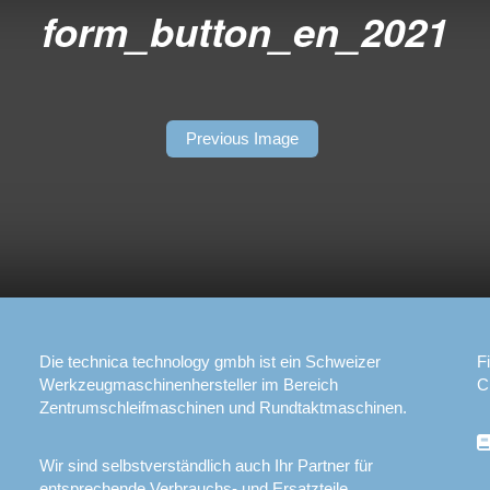
form_button_en_2021
Previous Image
Die technica technology gmbh ist ein Schweizer
F
Werkzeugmaschinenhersteller im Bereich
C
Zentrumschleifmaschinen und Rundtaktmaschinen.
Wir sind selbstverständlich auch Ihr Partner für
entsprechende Verbrauchs- und Ersatzteile.