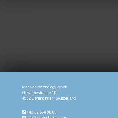
technica technology gmbh
Gewerbestrasse 10
4552 Derendingen, Switzerland
+41 32 654 80 60
info@ws-technica.com