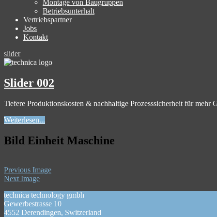
Montage von Baugruppen
Betriebsunterhalt
Vertriebspartner
Jobs
Kontakt
slider
Slider 002
Tiefere Produktionskosten & nachhaltige Prozesssicherheit für mehr
Weiterlesen...
Bild Einheit Maschine
Previous Image
Next Image
technica technology gmbh
Gewerbestrasse 10
4552 Derendingen, Switzerland