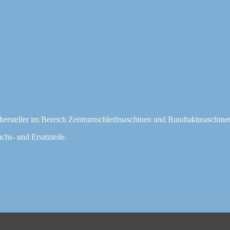
hersteller im Bereich Zentrumschleifmaschinen und Rundtaktmaschine
chs- und Ersatzteile.