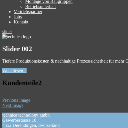
Montage von Baugruppen
Betriebsunterhalt
Vertriebspartner
Jobs
Kontakt
slider
Slider 002
Tiefere Produktionskosten & nachhaltige Prozesssicherheit für mehr
Weiterlesen...
Kundenteile2
Previous Image
Next Image
technica technology gmbh
Gewerbestrasse 10
4552 Derendingen, Switzerland