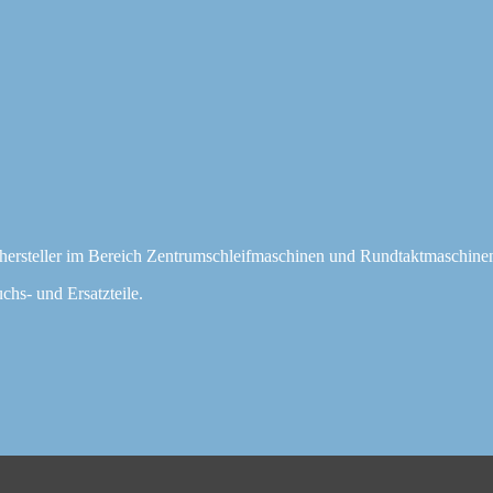
hersteller im Bereich Zentrumschleifmaschinen und Rundtaktmaschine
chs- und Ersatzteile.