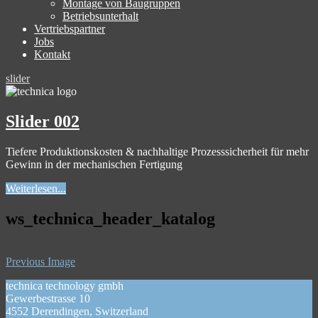
Montage von Baugruppen
Betriebsunterhalt
Vertriebspartner
Jobs
Kontakt
slider
Slider 002
Tiefere Produktionskosten & nachhaltige Prozesssicherheit für mehr
Gewinn in der mechanischen Fertigung
Weiterlesen...
ws_technica_header_katalog
Previous Image
technica technology gmbh
Gewerbestrasse 10
4552 Derendingen, Switzerland