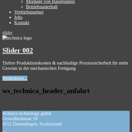
Montage von Baugruppen
Betriebsunterhalt
Vertriebspartner
Jobs
Kontakt
slider
Slider 002
Tiefere Produktionskosten & nachhaltige Prozesssicherheit für mehr
Gewinn in der mechanischen Fertigung
Weiterlesen...
ws_technica_header_anfahrt
technica technology gmbh
Gewerbestrasse 10
4552 Derendingen, Switzerland