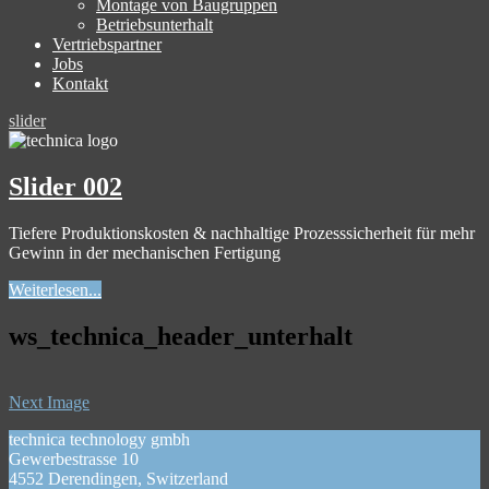
Montage von Baugruppen
Betriebsunterhalt
Vertriebspartner
Jobs
Kontakt
slider
Slider 002
Tiefere Produktionskosten & nachhaltige Prozesssicherheit für mehr
Gewinn in der mechanischen Fertigung
Weiterlesen...
ws_technica_header_unterhalt
Next Image
technica technology gmbh
Gewerbestrasse 10
4552 Derendingen, Switzerland